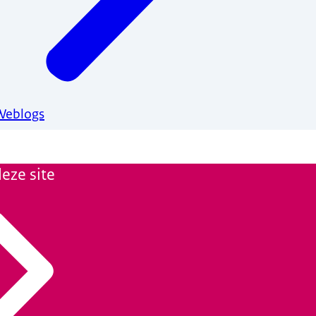
Weblogs
eze site