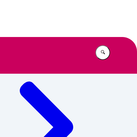
jk
Vul in wat u z