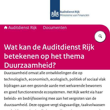
Naar de homepage van Auditdienst R
Auditdienst Rijk
Ministerie van Financiën
Auditdienst Rijk
Documenten
Vu
Wat kan de Auditdienst Rijk
betekenen op het thema
Duurzaamheid?
Duurzaamheid omvat alle ontwikkelingen die op
technologisch, economisch, ecologisch, politiek of sociaal vlak
bijdragen aan een gezonde aarde met welvarende bewoners
en goed functionerende ecosystemen. Het Rijk werkt via haar
beleids- en bedrijfsvoering mee aan het vergroten van de
duurzaamheid. Deze opgave vergt slagvaardige, taakvolwassen