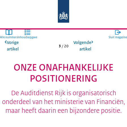
Naar de homepage van Auditdienst R
Alle nummers
Inhoudsopgave
Sluit magazine
Vorige
Volgende
3
/
20
artikel
artikel
ONZE ONAFHANKELIJKE
POSITIONERING
De Auditdienst Rijk is organisatorisch
onderdeel van het ministerie van Financiën,
maar heeft daarin een bijzondere positie.