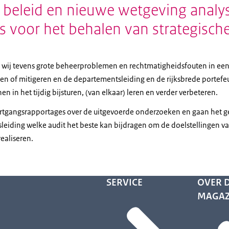
 beleid en nieuwe wetgeving analy
’s voor het behalen van strategisch
wij tevens grote beheerproblemen en rechtmatigheidsfouten in een
n of mitigeren en de departementsleiding en de rijksbrede portefe
n in het tijdig bijsturen, (van elkaar) leren en verder verbeteren.
rtgangsrapportages over de uitgevoerde onderzoeken en gaan het g
eiding welke audit het beste kan bijdragen om de doelstellingen va
ealiseren.
SERVICE
OVER D
MAGAZ