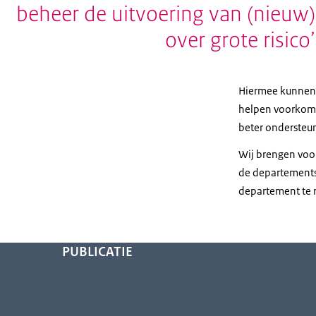
beheer de uitvoering van (nieuw)
over grote risico
Hiermee kunnen 
helpen voorkome
beter ondersteune
Wij brengen voo
de departementsl
departement te r
PUBLICATIE