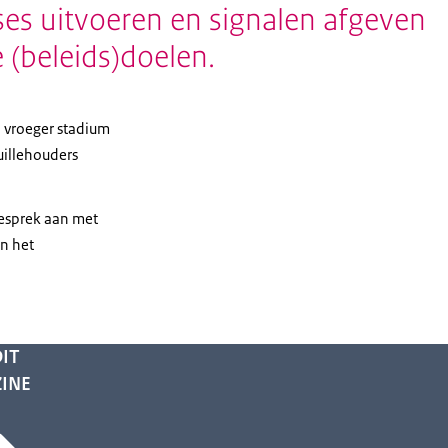
ses uitvoeren en signalen afgeven
e (beleids)doelen.
 vroeger stadium
uillehouders
esprek aan met
n het
IT
INE