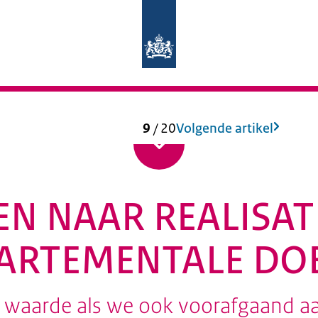
Naar de homepage van Auditdienst Ri
9
/
20
Volgende artikel
N NAAR REALISA
ARTEMENTALE DO
waarde als we ook voorafgaand aan 