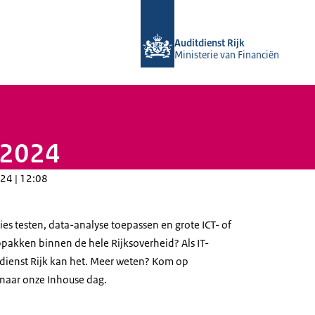
Naar de homepage van Auditdienst Ri
Auditdienst Rijk
Ministerie van Financiën
 2024
24 | 12:08
ies testen, data-analyse toepassen en grote ICT- of
akken binnen de hele Rijksoverheid? Als IT-
itdienst Rijk kan het. Meer weten? Kom op
naar onze Inhouse dag.