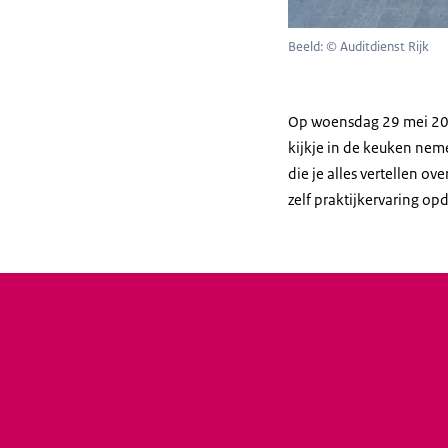
Beeld: © Auditdienst Rijk
Op woensdag 29 mei 2024
kijkje in de keuken neme
die je alles vertellen o
zelf praktijkervaring o