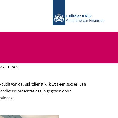
Naar de homepage van Auditdienst Ri
Auditdienst Rijk
Ministerie van Financiën
24 | 11:43
-audit van de Auditdienst Rijk was een succes! Een
er diverse presentaties zijn gegeven door
rainees.
e dag IT-audit sessie_29 mei 2024