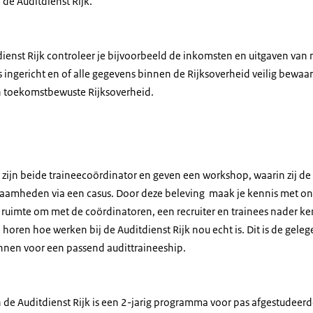
 de Auditdienst Rijk.
dienst Rijk controleer je bijvoorbeeld de inkomsten en uitgaven van 
is ingericht en of alle gegevens binnen de Rijksoverheid veilig bewaa
en toekomstbewuste Rijksoverheid.
e zijn beide traineecoördinator en geven een workshop, waarin zij
zaamheden via een casus. Door deze beleving maak je kennis met on
k ruimte om met de coördinatoren, een recruiter en trainees nader k
 horen hoe werken bij de Auditdienst Rijk nou echt is. Dit is de gel
nnen voor een passend audittraineeship.
 de Auditdienst Rijk is een 2-jarig programma voor pas afgestudeerd