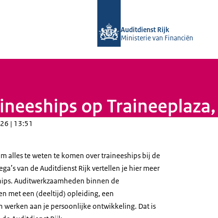
Naar de homepage van Auditdienst Ri
Auditdienst Rijk
Ministerie van Financiën
ineeships op Traineeplaza
26 | 13:51
om alles te weten te komen over traineeships bij de
ega’s van de Auditdienst Rijk vertellen je hier meer
ships. Auditwerkzaamheden binnen de
n met een (deeltijd) opleiding, een
 werken aan je persoonlijke ontwikkeling. Dat is