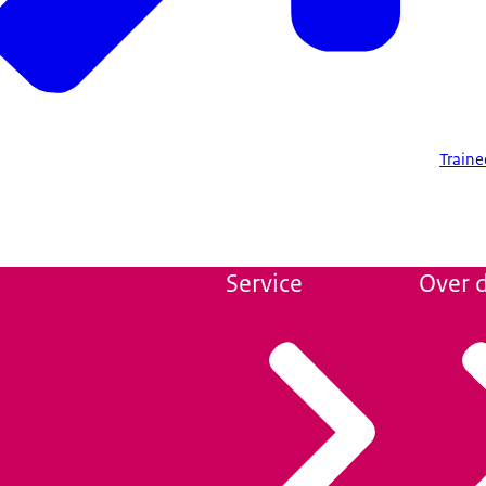
Train
Service
Over d