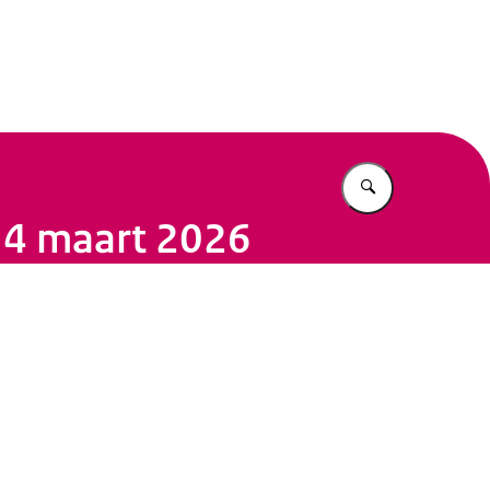
jk
Vul in wat u z
, 4 maart 2026