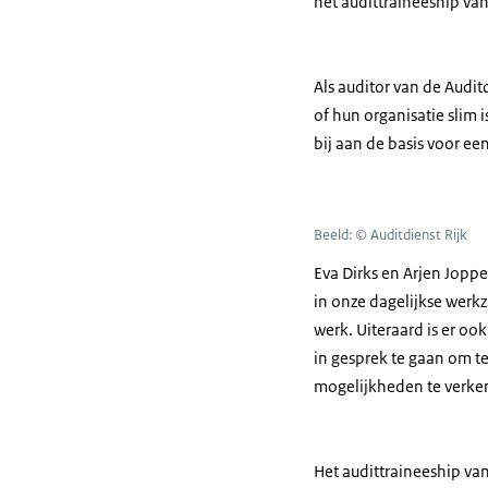
het audittraineeship van
Als auditor van de Audit
of hun organisatie slim 
bij aan de basis voor e
Beeld: © Auditdienst Rijk
Eva Dirks en Arjen Jopp
in onze dagelijkse werk
werk. Uiteraard is er oo
in gesprek te gaan om te
mogelijkheden te verke
Het audittraineeship van