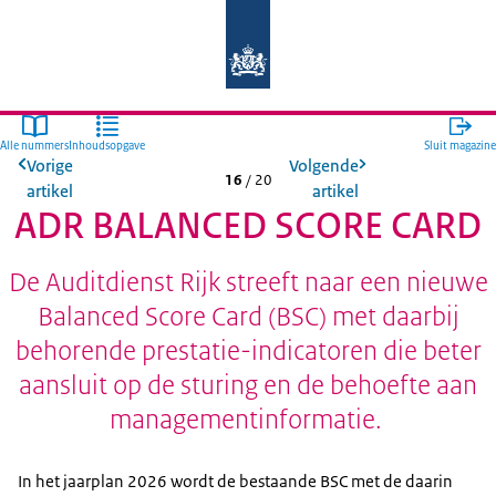
Naar de homepage van Auditdienst R
Alle nummers
Inhoudsopgave
Sluit magazine
Vorige
Volgende
16
/
20
artikel
artikel
ADR BALANCED SCORE CARD
De Auditdienst Rijk streeft naar een nieuwe
Balanced Score Card (BSC) met daarbij
behorende prestatie-indicatoren die beter
aansluit op de sturing en de behoefte aan
managementinformatie.
In het jaarplan 2026 wordt de bestaande BSC met de daarin