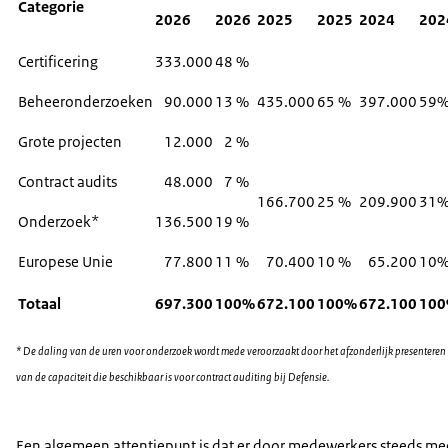
Categorie
2026
2026
2025
2025
2024
202
Certificering
333.000
48 %
Beheeronderzoeken
90.000
13 %
435.000
65 %
397.000
59
Grote projecten
12.000
2 %
Contract audits
48.000
7 %
166.700
25 %
209.900
31
Onderzoek*
136.500
19 %
Europese Unie
77.800
11 %
70.400
10 %
65.200
10
Totaal
697.300
100%
672.100
100%
672.100
10
* De daling van de uren voor onderzoek wordt mede veroorzaakt door het afzonderlijk presenteren
van de capaciteit die beschikbaar is voor contract auditing bij Defensie.
Een algemeen attentiepunt is dat er door medewerkers steeds me