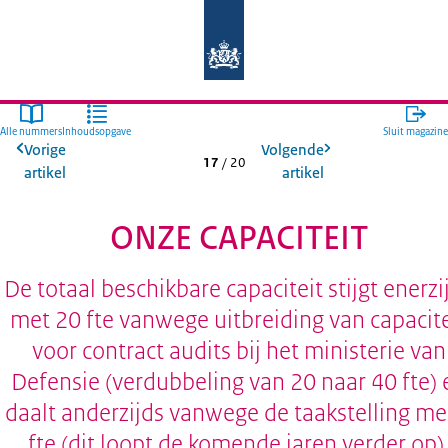
Naar de homepage van Auditdienst R
Alle nummers
Inhoudsopgave
Sluit magazine
Vorige
Volgende
17
/
20
artikel
artikel
ONZE CAPACITEIT
De totaal beschikbare capaciteit stijgt enerzi
met 20 fte vanwege uitbreiding van capacite
voor contract audits bij het ministerie van
Defensie (verdubbeling van 20 naar 40 fte) 
daalt anderzijds vanwege de taakstelling me
fte (dit loopt de komende jaren verder op)