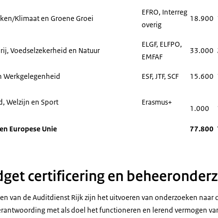
EFRO, Interreg
ken/Klimaat en Groene Groei
18.900
overig
ELGF, ELFPO,
rij, Voedselzekerheid en Natuur
33.000
EMFAF
en Werkgelegenheid
ESF, JTF, SCF
15.600
, Welzijn en Sport
Erasmus+
1.000
ren Europese Unie
77.800
get certificering en beheeronder
n van de Auditdienst Rijk zijn het uitvoeren van onderzoeken naar d
erantwoording met als doel het functioneren en lerend vermogen va