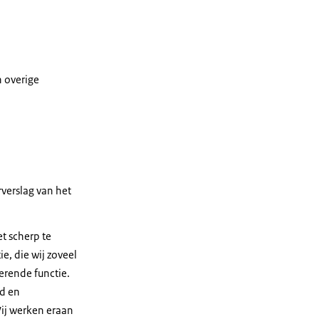
n overige
verslag van het
t scherp te
e, die wij zoveel
erende functie.
d en
ij werken eraan