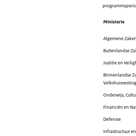
programmaperio
Ministerie
Algemene Zake
Buitenlandse Z
Justitie en Veili
Binnenlandse Za
Volkshuisvestin
Onderwijs, Cult
Financiën en Na
Defensie
Infrastructuur e