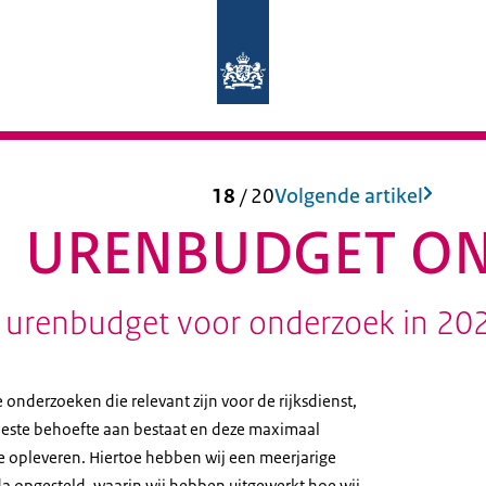
Naar de homepage van Auditdienst Ri
18
/
20
Volgende artikel
URENBUDGET O
 urenbudget voor onderzoek in 202
e onderzoeken die relevant zijn voor de rijksdienst,
este behoefte aan bestaat en deze maximaal
opleveren. Hiertoe hebben wij een meerjarige
a opgesteld, waarin wij hebben uitgewerkt hoe wij