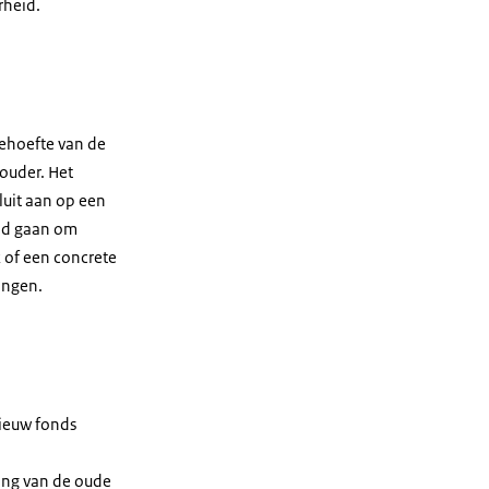
rheid.
behoefte van de
houder. Het
sluit aan op een
eld gaan om
 of een concrete
ingen.
nieuw fonds
ing van de oude