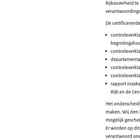
Rijksoverheid te
verantwoordings
De certificerend
controleverkla
begrotingsho
controleverkl
departemental
controleverkla
controleverkl
rapport inzak
Rijk en de Cen
Het onderscheid 
maken. Wij zien 
mogelijk geschei
Er worden op di
verantwoord ond