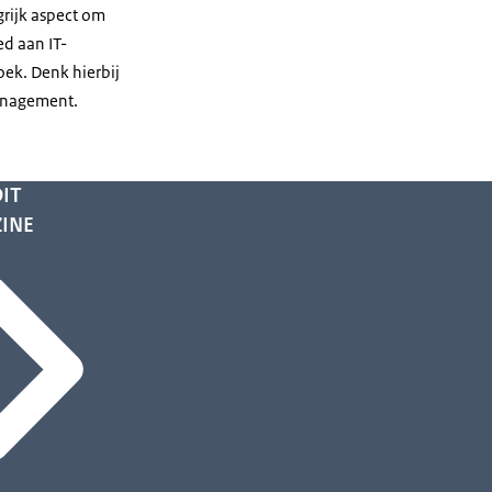
grijk aspect om
ed aan IT-
ek. Denk hierbij
management.
IT
INE