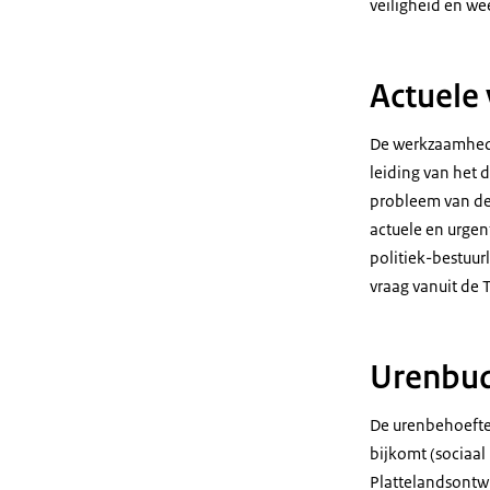
veiligheid en we
Actuele
De werkzaamhede
leiding van het 
probleem van de o
actuele en urgen
politiek-bestuur
vraag vanuit de 
Urenbud
De urenbehoefte 
bijkomt (sociaa
Plattelandsontwi