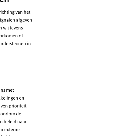
ichting van het
signalen afgeven
n wij tevens
oorkomen of
ondersteunen in
ens met
kkelingen en
en prioriteit
 rondom de
n beleid naar
en externe