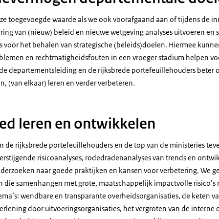
ze toegevoegde waarde als we ook voorafgaand aan of tijdens de inr
­ring van (nieuw) beleid en nieuwe wetgeving analyses uitvoeren en 
o’s voor het behalen van strategische (beleids)doelen. Hiermee kunne
blemen en rechtmatigheidsfouten in een vroeger stadium helpen v
e departementsleiding en de rijksbrede portefeuillehouders beter 
ren, (van elkaar) leren en verder verbeteren.
eed leren en ontwikkelen
 de rijksbrede portefeuillehouders en de top van de ministeries tev
rstijgende risicoanalyses, rodedradenanalyses van trends en ontwi
derzoeken naar goede praktijken en kansen voor verbetering. We gev
 die samenhangen met grote, maatschappelijk impactvolle risico’s
ema’s: wendbare en transparante overheidsorganisaties, de keten va
erlening door uitvoeringsorganisaties, het vergroten van de interne 