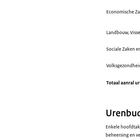
Economische Za
Landbouw, Visse
Sociale Zaken 
Volksgezondheid
Totaal aanral u
Urenbud
Enkele hoofdtake
beheersing en v