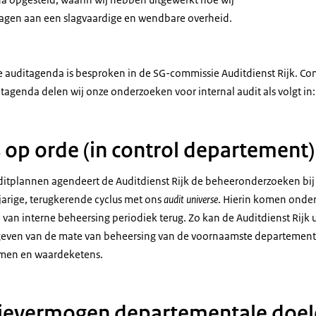
agen aan een slagvaardige en wendbare overheid.
e auditagenda is besproken in de SG-commissie Auditdienst Rijk. C
itagenda delen wij onze onderzoeken voor internal audit als volgt in:
 op orde (in control departement)
ditplan­nen agendeert de Auditdienst Rijk de beheeronderzoeken bij 
jarige, terugkerende cyclus met ons
audit universe
. Hierin komen onde
an interne beheersing periodiek terug. Zo kan de Auditdienst Rijk u
even van de mate van beheersing van de voornaamste departementa
emen en waardeketens.
tievermogen departementale doe