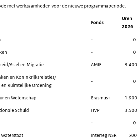
de met werkzaamheden voor de nieuwe programmaperiode.
Uren
Fonds
2026
n
-
0
aken
-
0
gheid/Asiel en Migratie
AMIF
3.400
ken en Koninkrijksrelaties/
-
0
g en Ruimtelijke Ordening
uur en Wetenschap
Erasmus+
1.900
tionale Schuld
HVP
3.500
-
0
n Waterstaat
Interreg NSR
500