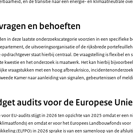
erbaarheid, en de transitie naar een energie- en klimaatneutrale ove
 vragen en behoeften
n in deze laatste onderzoekscategorie voorzien in een specifieke 
departement, de uitvoeringsorganisatie of de rijksbrede portefeuille
pdrachtgever staat hierbij centraal. De vraagstelling is flexibel en 
te kwestie en het onderzoek is maatwerk. Het kan hierbij bijvoorbe
lijke vraagstukken met een hoog afbreukrisico, incidentenonderzoek
Tweede Kamer naar aanleiding van signalen, gebeurtenissen of meld
get audits voor de Europese Unie
voor EU-audits stijgt in 2026 ten opzichte van 2025 omdat er een 
l klimaatfonds) en omdat er voor het Europees Landbouwfonds voor
kkeling (ELFPO) in 2026 sprake is van een samenloop van de afsluit