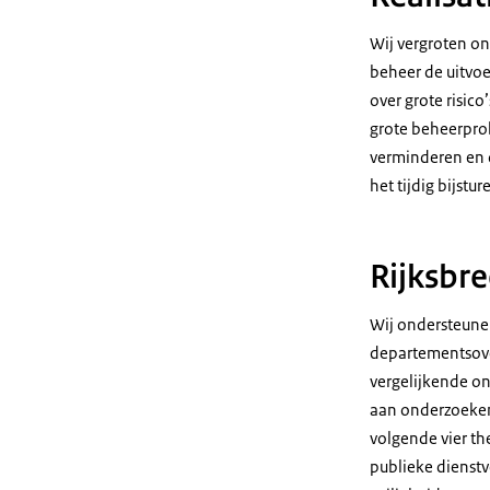
Wij vergroten on
beheer de uitvoe
over grote risic
grote beheerpro
verminderen en d
het tijdig bijstu
Rijksbr
Wij ondersteunen
departementsove
vergelijkende on
aan onderzoeken
volgende vier th
publieke dienstv