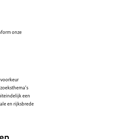
onform onze
voor­keur
rzoeksthema’s
iteindelijk een
le en rijksbrede
len