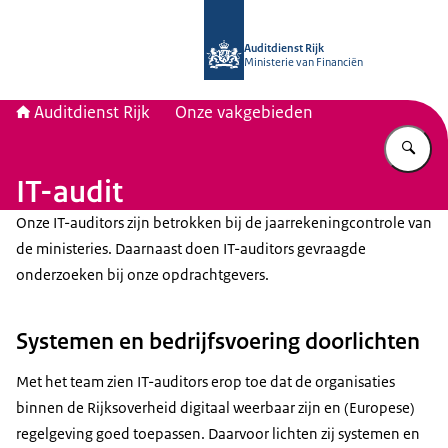
Naar de homepage van Auditdienst R
Auditdienst Rijk
Ministerie van Financiën
Auditdienst Rijk
Onze vakgebieden
Vu
IT-audit
Onze IT-auditors zijn betrokken bij de jaarrekeningcontrole van
de ministeries. Daarnaast doen IT-auditors gevraagde
onderzoeken bij onze opdrachtgevers.
Systemen en bedrijfsvoering doorlichten
Met het team zien IT-auditors erop toe dat de organisaties
binnen de Rijksoverheid digitaal weerbaar zijn en (Europese)
regelgeving goed toepassen. Daarvoor lichten zij systemen en