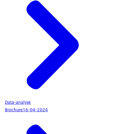
via het portaal bij de Belastingdienst. Belangrijk
dat dit veilig gebeurt, mede omdat er veel
gevoelige informatie door deze portalen gaat.
Daarom voeren we beveiligingsonderzoeken uit
naar de webapplicatie en de IT-infrastructuur zoals
bijvoorbeeld de netwerken. Het is belangrijk dat
deze systemen goed beveiligd zijn. In het kader
van de jaarrekeningcontrole hebben we als IT-
auditors de zorgbonus gecontroleerd. Het kabinet
heeft deze bonus beschikbaar gesteld voor de
belangrijke bijdrage die zorgmedewerkers tijdens
de coronacrisis hebben uitgevoerd. Ons belang
was om te controleren of het juiste bedrag
Data-analyse
conform de juiste regels bij de juiste medewerkers
Brochure
16-04-2024
terecht is gekomen. Het was een complexe
opgave, mede door de vele IT-systemen die
hiermee gemoeid waren. We hebben dit daarom