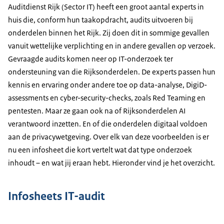
Auditdienst Rijk (Sector IT) heeft een groot aantal experts in
de Europese Commissie. Als IT-auditor helpen we
Ondertiteling
huis die, conform hun taakopdracht, audits uitvoeren bij
bij de controle van de jaarrekening van de
srt
3.8 KB
onderdelen binnen het Rijk. Zij doen dit in sommige gevallen
Rijksoverheid. We kijken onder andere naar de
vanuit wettelijke verplichting en in andere gevallen op verzoek.
Download
betrouwbaarheid van de IT-systemen. Door deze
Gevraagde audits komen neer op IT-onderzoek ter
systemen gaan vaak miljarden euro's aan
ondersteuning van die Rijksonderdelen. De experts passen hun
belastinggelden. Maar ook voeren we hele gave
kennis en ervaring onder andere toe op data-analyse, DigiD-
onderzoeken uit in opdracht van de leiding van de
assessments en cyber-security-checks, zoals Red Teaming en
departementen. Denk aan het gebruik van
pentesten. Maar ze gaan ook na of Rijksonderdelen AI
algoritmes: Hoe worden die beheerst door de
verantwoord inzetten. En of die onderdelen digitaal voldoen
verschillende ministeries? Een ander voorbeeld is
aan de privacywetgeving. Over elk van deze voorbeelden is er
cloud: Welke risico's brengt het gebruik van cloud
nu een infosheet die kort vertelt wat dat type onderzoek
met zich mee? Daar voeren wij onderzoek op uit.
inhoudt – en wat jij eraan hebt. Hieronder vind je het overzicht.
Maar ook pentesten: Met pentesten kijken we
naar de beveiliging van systemen en waar daar de
kwetsbaarheden zitten. Als IT-auditor voeren we
Infosheets IT-audit
ook DigiD-beveiligingsassessments uit. Denk aan
het doen van je aangifte van inkomsten-belasting