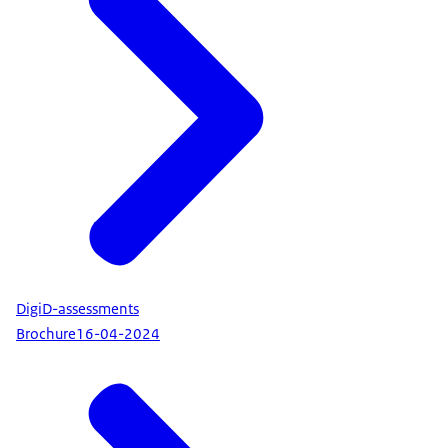
op een innovatieve wijze gecontroleerd, door
middel van data-analyse: We hebben bij deze
controle verschillende data uit verschillende
systemen aan elkaar geknoopt uiteindelijk met als
doel om zeker te weten dat het juiste geld bij de
juiste medewerker is terechtgekomen. Het doen
van deze onderzoeken spreekt me erg aan zeker
omdat ik dat doe samen met andere collega's,
waar ik continu van leer. Persoonlijke
ontwikkeling is sowieso belangrijk bij ons. Vanaf
dag één kun je verschillende opleidingen en
cursussen volgen. Dat is belangrijk, want IT
DigiD-assessments
verandert continu. Ik vind het persoonlijk erg leuk
Brochure
16-04-2024
om bij de Auditdienst Rijk te werken omdat ik het
gevoel heb dat ik kan bijdragen aan een beter
functionerende overheid, die ook weerbaarder is.
En ja, dat voelt goed.