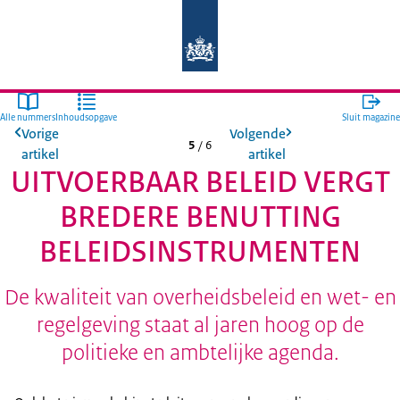
Naar de homepage van Auditdienst R
Alle nummers
Inhoudsopgave
Sluit magazine
Vorige
Volgende
5
/
6
artikel
artikel
UITVOERBAAR BELEID VERGT
BREDERE BENUTTING
BELEIDSINSTRUMENTEN
De kwaliteit van overheidsbeleid en wet- en
regelgeving staat al jaren hoog op de
politieke en ambtelijke agenda.