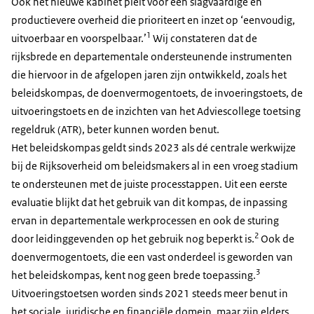
Ook het nieuwe kabinet pleit voor een slagvaardige en
productievere overheid die prioriteert en inzet op ‘eenvoudig,
1
uitvoerbaar en voorspelbaar.’
Wij constateren dat de
rijksbrede en departementale ondersteunende instrumenten
die hiervoor in de afgelopen jaren zijn ontwikkeld, zoals het
beleidskompas, de doenvermogentoets, de invoeringstoets, de
uitvoeringstoets en de inzichten van het Adviescollege toetsing
regeldruk (ATR), beter kunnen worden benut.
Het beleidskompas geldt sinds 2023 als dé centrale werkwijze
bij de Rijksoverheid om beleidsmakers al in een vroeg stadium
te ondersteunen met de juiste processtappen. Uit een eerste
evaluatie blijkt dat het gebruik van dit kompas, de inpassing
ervan in departementale werkprocessen en ook de sturing
2
door leidinggevenden op het gebruik nog beperkt is.
Ook de
doenvermogentoets, die een vast onderdeel is geworden van
3
het beleidskompas, kent nog geen brede toepassing.
Uitvoeringstoetsen worden sinds 2021 steeds meer benut in
het sociale, juridische en financiële domein, maar zijn elders